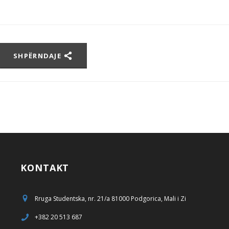
SHPËRNDAJE
KONTAKT
Rruga Studentska, nr. 21/a 81000 Podgorica, Mali i Zi
+382 20 513 687