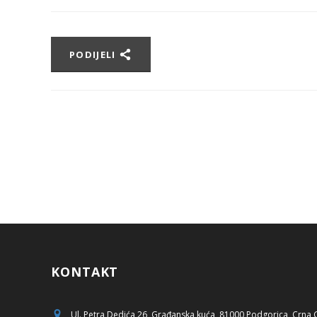
PODIJELI
KONTAKT
Ul. Petra Dedića 26, Građanska kuća, 81000 Podgorica, Crna