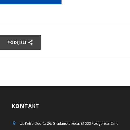
PODIJELI
KONTAKT
Ul. Petra Dedića 26, Građanska kuća, 81000 Podgorica, Crna