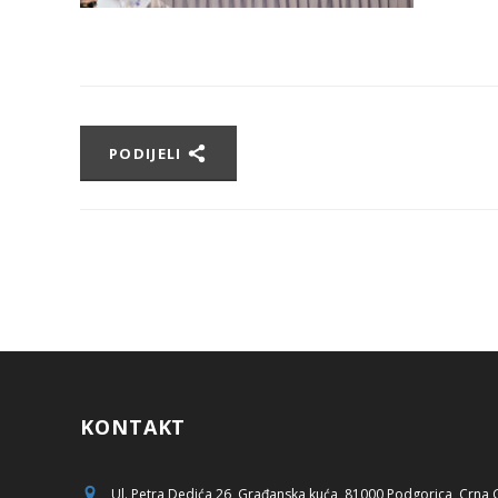
PODIJELI
KONTAKT
Ul. Petra Dedića 26, Građanska kuća, 81000 Podgorica, Crna