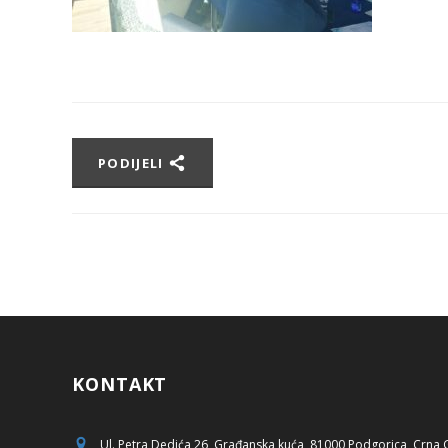
PODIJELI
KONTAKT
Ul. Petra Dedića 26, Građanska kuća, 81000 Podgorica, Crna