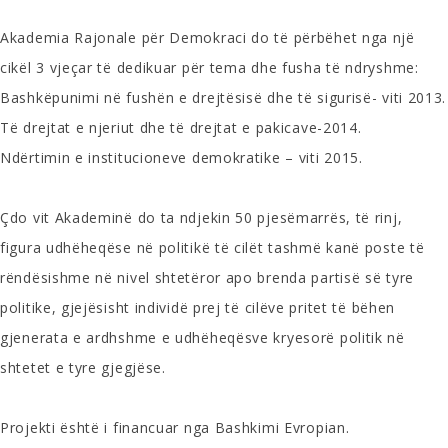
Akademia Rajonale për Demokraci do të përbëhet nga një
cikël 3 vjeçar të dedikuar për tema dhe fusha të ndryshme:
Bashkëpunimi në fushën e drejtësisë dhe të sigurisë- viti 2013.
Të drejtat e njeriut dhe të drejtat e pakicave-2014.
Ndërtimin e institucioneve demokratike – viti 2015.
Çdo vit Akademinë do ta ndjekin 50 pjesëmarrës, të rinj,
figura udhëheqëse në politikë të cilët tashmë kanë poste të
rëndësishme në nivel shtetëror apo brenda partisë së tyre
politike, gjejësisht individë prej të cilëve pritet të bëhen
gjenerata e ardhshme e udhëheqësve kryesorë politik në
shtetet e tyre gjegjëse.
Projekti është i financuar nga Bashkimi Evropian.