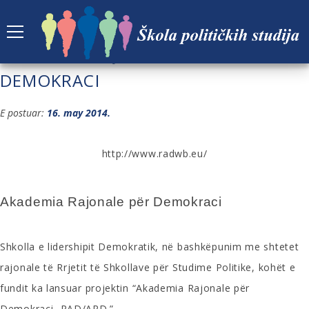
AKADEMIA RAJONALE PËR
DEMOKRACI
E postuar:
16. may 2014.
http://www.radwb.eu/
Akademia Rajonale për Demokraci
Shkolla e lidershipit Demokratik, në bashkëpunim me shtetet
rajonale të Rrjetit të Shkollave për Studime Politike, kohët e
fundit ka lansuar projektin “Akademia Rajonale për
Demokraci- RAD/ARD.”