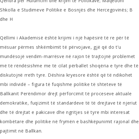
Qendra për Hulumtim dhe krijim të Politikave; Maqedoni
Shkolla e Studimeve Politike e Bosnjës dhe Hercegovinës; B
dhe H
Qëllimi i Akademisë është krijimi i një hapësirë të re për të
mësuar përmes shkëmbimit të përvojave, gjë që do t’u
mundësojë vendim-marrësve në rajon të trajtojnë problemet
më të rëndësishme me të cilat përballet shoqëria e tyre dhe të
diskutojnë rreth tyre. Dëshira kryesore është që të ndikohet
mbi individë – figura të fuqishme politike të shteteve të
Ballkanit Perëndimor drejt përforcimit të proceseve aktuale
demokratike, fuqizimit të standardeve të të drejtave të njeriut
dhe të drejtat e pakicave dhe ngritjes së tyre mbi interesat
kombëtare dhe politike në frymën e bashkëpunimit rajonal dh
pajtimit në Ballkan.