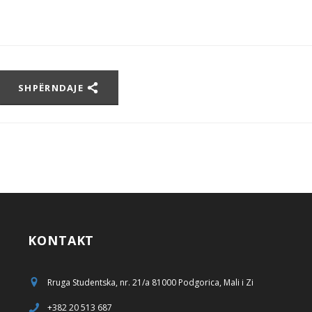
SHPËRNDAJE
KONTAKT
Rruga Studentska, nr. 21/a 81000 Podgorica, Mali i Zi
+382 20 513 687