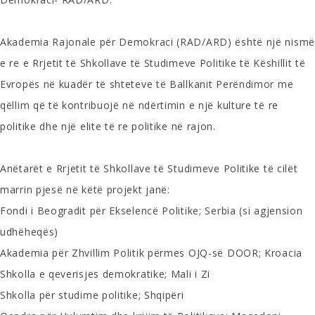
Akademia Rajonale për Demokraci (RAD/ARD) është një nismë
e re e Rrjetit të Shkollave të Studimeve Politike të Këshillit të
Evropës në kuadër të shteteve të Ballkanit Perëndimor me
qëllim që të kontribuojë në ndërtimin e një kulture të re
politike dhe një elite të re politike në rajon.
Anëtarët e Rrjetit të Shkollave të Studimeve Politike të cilët
marrin pjesë në këtë projekt janë:
Fondi i Beogradit për Ekselencë Politike; Serbia (si agjension
udhëheqës)
Akademia për Zhvillim Politik përmes OJQ-së DOOR; Kroacia
Shkolla e qeverisjes demokratike; Mali i Zi
Shkolla për studime politike; Shqipëri