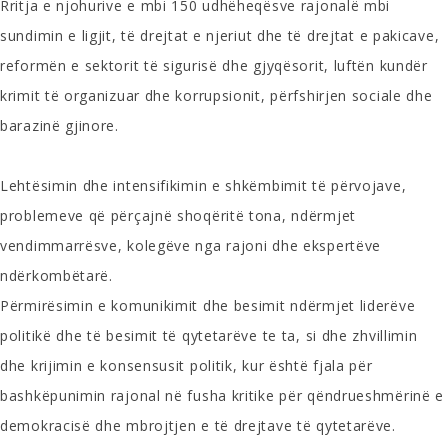
Rritja e njohurive e mbi 150 udhëheqësve rajonalë mbi
sundimin e ligjit, të drejtat e njeriut dhe të drejtat e pakicave,
reformën e sektorit të sigurisë dhe gjyqësorit, luftën kundër
krimit të organizuar dhe korrupsionit, përfshirjen sociale dhe
barazinë gjinore.
Lehtësimin dhe intensifikimin e shkëmbimit të përvojave,
problemeve që përçajnë shoqëritë tona, ndërmjet
vendimmarrësve, kolegëve nga rajoni dhe ekspertëve
ndërkombëtarë.
Përmirësimin e komunikimit dhe besimit ndërmjet liderëve
politikë dhe të besimit të qytetarëve te ta, si dhe zhvillimin
dhe krijimin e konsensusit politik, kur është fjala për
bashkëpunimin rajonal në fusha kritike për qëndrueshmërinë e
demokracisë dhe mbrojtjen e të drejtave të qytetarëve.