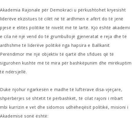
Akademia Rajonale për Demokraci u përkushtohet kryesisht
liderëve ekzistues të cilët në të ardhmen e afërt do të jenë
pjesë e elitës politike të nivelit më të lartë. Kjo është akademi
e cila në një vend do të grumbullojë gjeneratat e reja dhe të
ardhshme të liderëve politikë nga hapsira e Ballkanit
Perëndimor me një objektiv të qartë dhe sfidues që të
sigurohen kushte më të mira për bashkëpunim dhe mirëkuptim
të ndërsjellë.
Duke njohur ngarkesën e madhe të luftërave disa-vjeçare,
shpërbërjes së shtetit të përbashkët, të cilat rajoni i mbart
mbi kurrizin e vet dhe sidomos udhëheqësit politikë, misioni i
Akademisë sonë është: