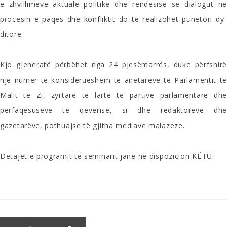
e zhvillimeve aktuale politike dhe rëndësisë së dialogut në
procesin e paqes dhe konfliktit do të realizohet punëtori dy-
ditore.
Kjo gjeneratë përbëhet nga 24 pjesëmarrës, duke përfshirë
një numër të konsiderueshëm të anëtarëve të Parlamentit të
Malit të Zi, zyrtarë të lartë të partive parlamentare dhe
përfaqësusëve të qeverisë, si dhe redaktorëve dhe
gazetarëve, pothuajse të gjitha mediave malazeze.
Detajet e programit të seminarit janë në dispozicion
KËTU
.