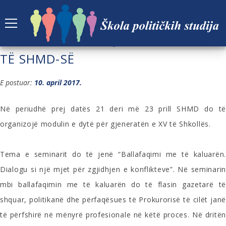
SEMINARI DYTË I GJENERATËS SË XV
TË SHMD-SË
E postuar:
10. april 2017.
Në periudhë prej datës 21 deri më 23 prill SHMD do të
organizojë modulin e dytë për gjeneratën e XV të Shkollës.
Tema e seminarit do të jenë “Ballafaqimi me të kaluarën.
Dialogu si një mjet për zgjidhjen e konflikteve”. Në seminarin
mbi ballafaqimin me të kaluarën do të flasin gazetarë të
shquar, politikanë dhe përfaqësues të Prokurorisë të cilët janë
të përfshirë në mënyrë profesionale në këtë proces. Në dritën