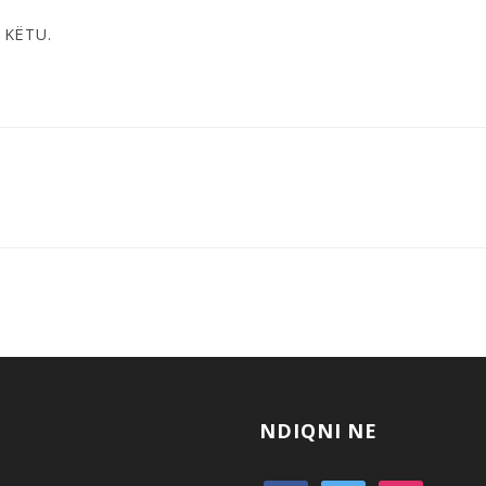
t
KËTU
.
NDIQNI NE