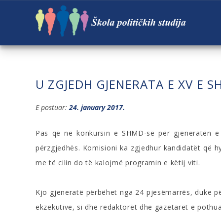
U ZGJEDH GJENERATA E XV E S
E postuar:
24. january 2017.
Pas që në konkursin e SHMD-së për gjeneratën e p
përzgjedhës. Komisioni ka zgjedhur kandidatët që hy
me të cilin do të kalojmë programin e këtij viti.
Kjo gjeneratë përbëhet nga 24 pjesëmarrës, duke përf
ekzekutive, si dhe redaktorët dhe gazetarët e pothu