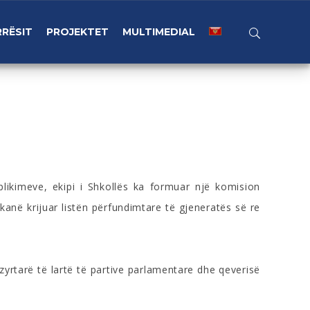
RËSIT
PROJEKTET
MULTIMEDIAL
ikimeve, ekipi i Shkollës ka formuar një komision
anë krijuar listën përfundimtare të gjeneratës së re
zyrtarë të lartë të partive parlamentare dhe qeverisë