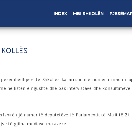
INDEX
MBI SHKOLËN
PJESËMAR
HKOLLËS
esëmbëdhjetë të Shkollës ka arritur një numër i madh i apl
në në listën e ngushtë dhe pas intervistave dhe konsultimeve k
shirë një numër të deputetëve të Parlamentit të Malit të Zi, 
ajse të gjitha mediave malazeze.