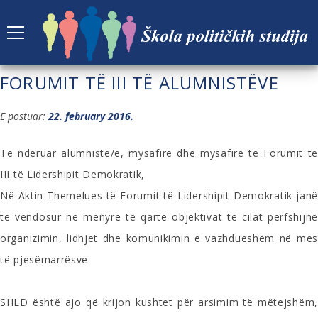
MESAZHET DHE UDHËZIMET E
FORUMIT TË III TË ALUMNISTËVE
E postuar:
22. february 2016.
Të nderuar alumnistë/e, mysafirë dhe mysafire të Forumit të
III të Lidershipit Demokratik,
Në Aktin Themelues të Forumit të Lidershipit Demokratik janë
të vendosur në mënyrë të qartë objektivat të cilat përfshijnë
organizimin, lidhjet dhe komunikimin e vazhdueshëm në mes
të pjesëmarrësve.
SHLD është ajo që krijon kushtet për arsimim të mëtejshëm,