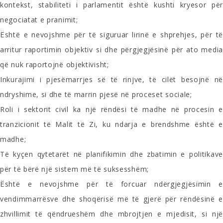
kontekst, stabiliteti i parlamentit është kushti kryesor për
negociatat e pranimit;
Është e nevojshme për të siguruar lirinë e shprehjes, për të
arritur raportimin objektiv si dhe përgjegjësinë për ato media
që nuk raportojnë objektivisht;
Inkurajimi i pjesëmarrjes së të rinjve, të cilët besojnë në
ndryshime, si dhe të marrin pjesë në proceset sociale;
Roli i sektorit civil ka një rëndësi të madhe në procesin e
tranzicionit të Malit të Zi, ku ndarja e brendshme është e
madhe;
Të kyçen qytetarët në planifikimin dhe zbatimin e politikave
për të bërë një sistem më të suksesshëm;
Është e nevojshme për të forcuar ndërgjegjësimin e
vendimmarrësve dhe shoqërisë më të gjerë për rëndësinë e
zhvillimit të qëndrueshëm dhe mbrojtjen e mjedisit, si një