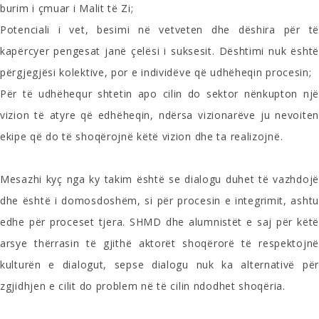
burim i çmuar i Malit të Zi;
Potenciali i vet, besimi në vetveten dhe dëshira për të
kapërcyer pengesat janë çelësi i suksesit. Dështimi nuk është
përgjegjësi kolektive, por e individëve që udhëheqin procesin;
Për të udhëhequr shtetin apo cilin do sektor nënkupton një
vizion të atyre që edhëheqin, ndërsa vizionarëve ju nevoiten
ekipe që do të shoqërojnë këtë vizion dhe ta realizojnë.
Mesazhi kyç nga ky takim është se dialogu duhet të vazhdojë
dhe është i domosdoshëm, si për procesin e integrimit, ashtu
edhe për proceset tjera. SHMD dhe alumnistët e saj për këtë
arsye thërrasin të gjithë aktorët shoqërorë të respektojnë
kulturën e dialogut, sepse dialogu nuk ka alternativë për
zgjidhjen e cilit do problem në të cilin ndodhet shoqëria.