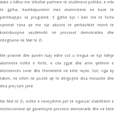
duke u lidhur me shkollat partnere të studimeve politike, e mbi
të gjitha, bashkëpunimin mes alumnistëve në bazë të
përmbajtjes së programit. E gjithë kjo i bën më të forta
synimet tona që me një aksioni të përbashkët mund të
kontribuojmë vazdimisht në proceset demokratike dhe
integruese në Mal të Zi.
Me praninë dhe punën tuaj edhe sot u tregua se kjo lidhje
alumniste është e fortë, e cila zgjat dhe arrin qëllimin e
ekzistencës sonë dhe themelimit në këtë rajon. Sot, nga ky
takim, ne ishim në pozitë që të dërgojmë disa mesazhe dhe
disa prej tyre janë:
Në Mal të Zi, është e nevojshme për të siguruar stabilitetin e
institucioneve që garantojnë procesin demokratik dhe në këtë