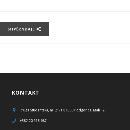
SHPËRNDAJE
KONTAKT
Rruga Studentska, nr. 21/a 81000 Podgorica, Mali i Zi
+382 20 513 687