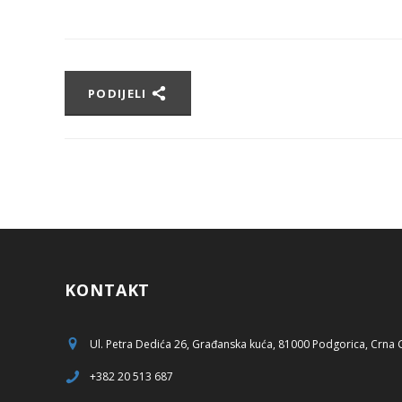
PODIJELI
KONTAKT
Ul. Petra Dedića 26, Građanska kuća, 81000 Podgorica, Crna
+382 20 513 687