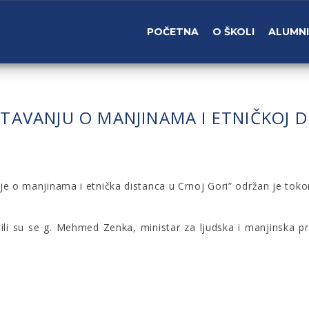
POČETNA
O ŠKOLI
ALUMNI
TAVANJU O MANJINAMA I ETNIČKOJ D
nje o manjinama i etnička distanca u Crnoj Gori” održan je toko
i su se g. Mehmed Zenka, ministar za ljudska i manjinska prav