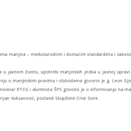
avima manjina – međunarodnim i domaćim standardima i zakon
 u javnom životu, upotrebi manjinskih jezika u javnoj upravi
vanju o manjinskim pravima i slobodama govorio je g. Leon Gjok
novinar RTCG i alumnista ŠPS govorio je o informisanju na ma
rijan Vuksanović, poslanik Skupštine Crne Gore.