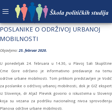
PREDSTAVLJEN KRATAK VODIČ ZA
POSLANIKE O ODRŽIVOJ URBANOJ
MOBILNOSTI
Objavljeno:
25. februar 2020.
U ponedeljak 24. februara u 14.30, u Plavoj Sali Skupštine
Crne Gore održano je informativno predavanje na temu
održive urbane mobilnosti. Tom prilikom predstavljen je Vodič
za poslanike o održivoj urbanoj mobilnosti, dok je GIZ ekspert
iz Slovenije, dr Aljaž Plevnik govorio o iskustvima u Sloveniji
koja su vezana za podršku nacionalnog nivoa sprovođenju
Planova održive urbane mobilnosti.