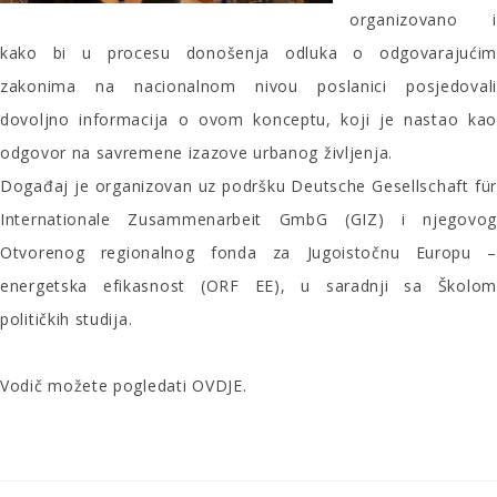
organizovano i
kako bi u procesu donošenja odluka o odgovarajućim
zakonima na nacionalnom nivou poslanici posjedovali
dovoljno informacija o ovom konceptu, koji je nastao kao
odgovor na savremene izazove urbanog življenja.
Događaj je organizovan uz podršku Deutsche Gesellschaft für
Internationale Zusammenarbeit GmbG (GIZ) i njegovog
Otvorenog regionalnog fonda za Jugoistočnu Europu –
energetska efikasnost (ORF EE), u saradnji sa Školom
političkih studija.
Vodič možete pogledati
OVDJE
.