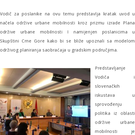
Vodič za poslanike na ovu temu predstavlja kratak uvod u
načela održive urbane mobilnosti kroz prizmu izrade Plana
održive urbane mobilnosti I namijenjen poslanicima u
Skupštini Crne Gore kako bi se bliže upoznali sa modelom
održivog planiranja saobraćaja u gradskim područjima.
Predstavljanje
Vodiča i
slovenačkih
iskustava u
sprovođenju
politika iz oblasti
održive urbane
mobilnosti je