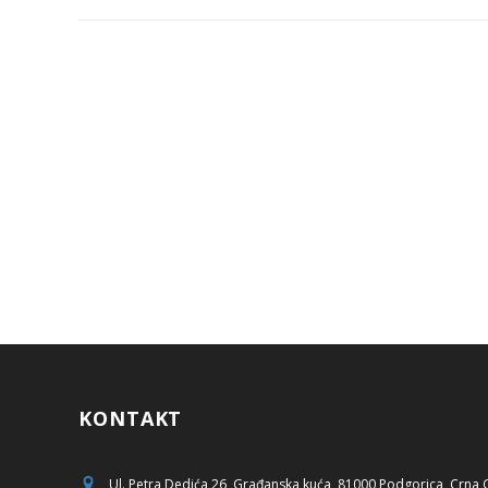
KONTAKT
Ul. Petra Dedića 26, Građanska kuća, 81000 Podgorica, Crna