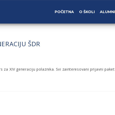
POČETNA
O ŠKOLI
ALUMNI
NERACIJU ŠDR
 za XIV generaciju polaznika. Svi zainteresovani prijavni pake