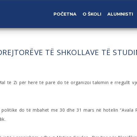
POČETNA
O ŠKOLI
ALUMNISTI
REJTORËVE TË SHKOLLAVE TË STUDIM
l të Zi për herë të parë do të organizoi takimin e rregullt vj
e politike do të mbahet me 30 dhe 31 mars në hotelin “Avala 
ik.