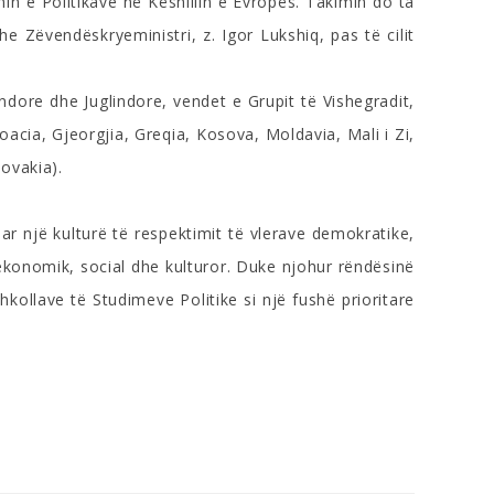
in e Politikave në Këshillin e Evropës. Takimin do ta
 Zëvendëskryeministri, z. Igor Lukshiq, pas të cilit
ndore dhe Juglindore, vendet e Grupit të Vishegradit,
oacia, Gjeorgjia, Greqia, Kosova, Moldavia, Mali i Zi,
ovakia).
ar një kulturë të respektimit të vlerave demokratike,
, ekonomik, social dhe kulturor. Duke njohur rëndësinë
Shkollave të Studimeve Politike si një fushë prioritare