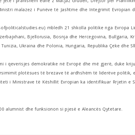
 jetë i pranishëm edhe z Matjaz Gruden, Drejtor për Planifikim
nistri malazez i Punëve të Jashtme dhe Integrimit Evropian dhe
sofpoliticalstudies.eu) mbledh 21 shkolla politike nga Evropa Li
zerbajxhani, Bjellorusia, Bosnja dhe Hercegovina, Bullgaria, Kr
Tunizia, Ukraina dhe Polonia, Hungaria, Republika Çeke dhe Sll
imi i qeverisjes demokratike në Evropë dhe më gjerë, duke kriju
 arsimimit plotësues të brezave të ardhshëm të liderëve politik
ti i Ministrave të Këshillit Evropian ka identifikuar Rrjetin e 
400 alumnist dhe funksionon si pjesë e Aleancës Qytetare.