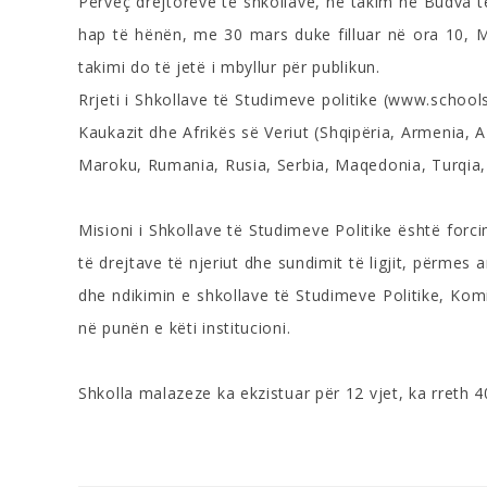
Përveç drejtorëve të shkollave, në takim në Budva të
hap të hënën, me 30 mars duke filluar në ora 10, Mi
takimi do të jetë i mbyllur për publikun.
Rrjeti i Shkollave të Studimeve politike (www.school
Kaukazit dhe Afrikës së Veriut (Shqipëria, Armenia, A
Maroku, Rumania, Rusia, Serbia, Maqedonia, Turqia, 
Misioni i Shkollave të Studimeve Politike është forc
të drejtave të njeriut dhe sundimit të ligjit, përmes
dhe ndikimin e shkollave të Studimeve Politike, Komite
në punën e këti institucioni.
Shkolla malazeze ka ekzistuar për 12 vjet, ka rreth 