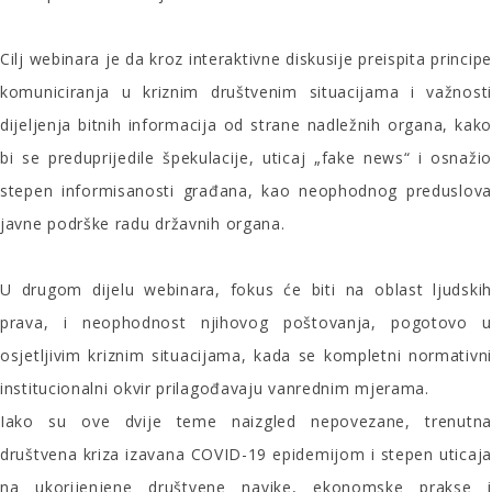
Cilj webinara je da kroz interaktivne diskusije preispita principe
komuniciranja u kriznim društvenim situacijama i važnosti
dijeljenja bitnih informacija od strane nadležnih organa, kako
bi se preduprijedile špekulacije, uticaj „fake news“ i osnažio
stepen informisanosti građana, kao neophodnog preduslova
javne podrške radu državnih organa.
U drugom dijelu webinara, fokus će biti na oblast ljudskih
prava, i neophodnost njihovog poštovanja, pogotovo u
osjetljivim kriznim situacijama, kada se kompletni normativni
institucionalni okvir prilagođavaju vanrednim mjerama.
Iako su ove dvije teme naizgled nepovezane, trenutna
društvena kriza izavana COVID-19 epidemijom i stepen uticaja
na ukorijenjene društvene navike, ekonomske prakse i