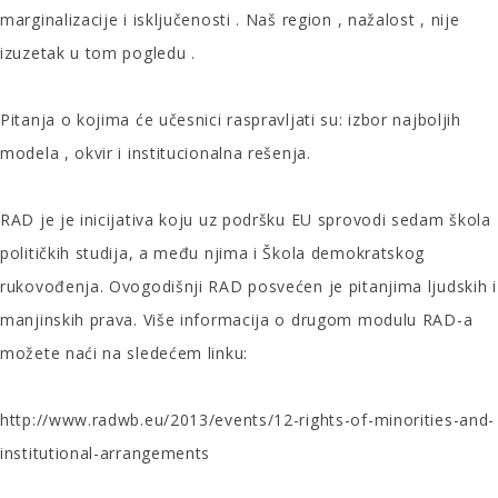
marginalizacije i isključenosti . Naš region , nažalost , nije
izuzetak u tom pogledu .
Pitanja o kojima će učesnici raspravljati su: izbor najboljih
modela , okvir i institucionalna rešenja.
RAD je je inicijativa koju uz podršku EU sprovodi sedam škola
političkih studiјa, a među njima i Škola demokratskog
rukovođenja. Ovogodišnji RAD posvećen je pitanjima ljudskih i
manjinskih prava. Više informacija o drugom modulu RAD-a
možete naći na sledećem linku:
http://www.radwb.eu/2013/events/12-rights-of-minorities-and-
institutional-arrangements