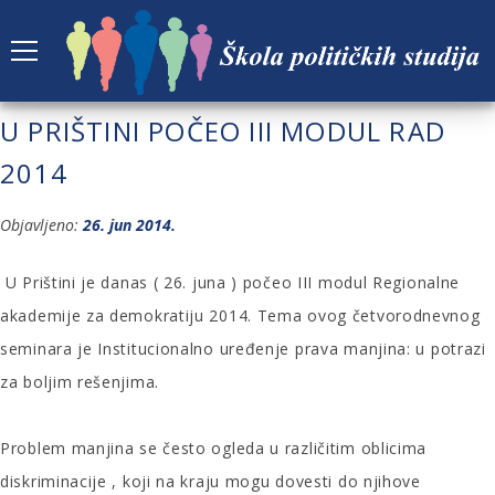
U PRIŠTINI POČEO III MODUL RAD
2014
Objavljeno:
26. jun 2014.
U Prištini je danas ( 26. juna ) počeo III modul Regionalne
akademije za demokratiju 2014. Tema ovog četvorodnevnog
seminara je Institucionalno uređenje prava manjina: u potrazi
za boljim rešenjima.
Problem manjina se često ogleda u različitim oblicima
diskriminacije , koji na kraju mogu dovesti do njihove