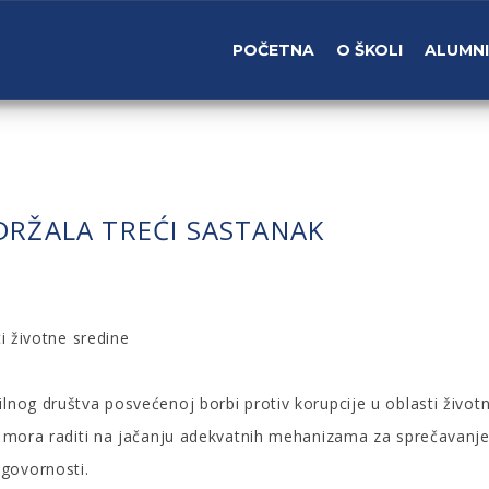
POČETNA
O ŠKOLI
ALUMNI
DRŽALA TREĆI SASTANAK
ti životne sredine
ilnog društva posvećenoj borbi protiv korupcije u oblasti živo
se mora raditi na jačanju adekvatnih mehanizama za sprečavanje 
dgovornosti.