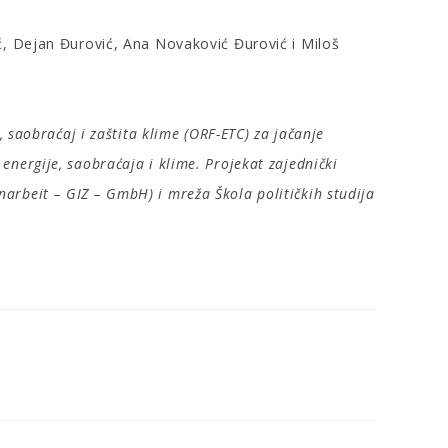
ć, Dejan Đurović, Ana Novaković Đurović i Miloš
 saobraćaj i zaštita klime (ORF-ETC) za jačanje
ergije, saobraćaja i klime. Projekat zajednički
rbeit – GIZ – GmbH) i mreža Škola političkih studija