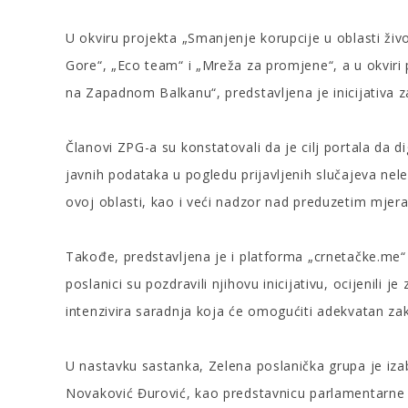
U okviru projekta „Smanjenje korupcije u oblasti živo
Gore“, „Eco team“ i „Mreža za promjene“, a u okviri
na Zapadnom Balkanu“, predstavljena je inicijativa 
Članovi ZPG-a su konstatovali da je cilj portala da d
javnih podataka u pogledu prijavljenih slučajeva nel
ovoj oblasti, kao i veći nadzor nad preduzetim mjer
Takođe, predstavljena je i platforma „crnetačke.me“ k
poslanici su pozdravili njihovu inicijativu, ocijenili
intenzivira saradnja koja će omogućiti adekvatan zak
U nastavku sastanka, Zelena poslanička grupa je iza
Novaković Đurović, kao predstavnicu parlamentarne 