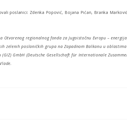
ovali poslanici: Zdenka Popović, Bojana Pićan, Branka Markovi
a Otvorenog regionalnog fonda za Jugoistočnu Evropu – energija,
h zelenih poslaničkih grupa na Zapadnom Balkanu u oblastima en
GIZ) GmbH (Deutsche Gesellschaft für Internationale Zusammena
Vlade.