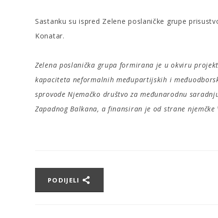
Sastanku su ispred Zelene poslaničke grupe prisustv
Konatar.
Zelena poslanička grupa formirana je u okviru projekt
kapaciteta neformalnih međupartijskih i međuodborski
sprovode Njemačko društvo za međunarodnu saradnju (
Zapadnog Balkana, a finansiran je od strane njemčke 
PODIJELI