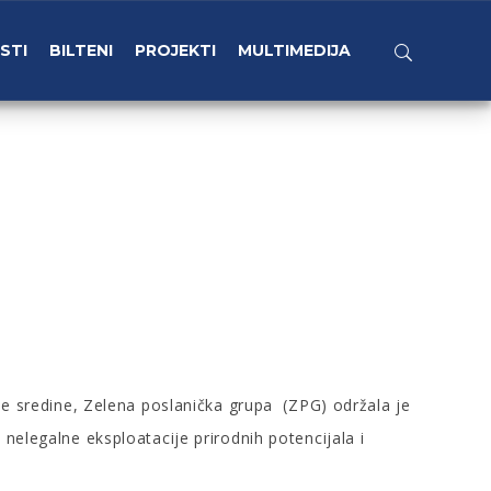
STI
BILTENI
PROJEKTI
MULTIMEDIJA
tne sredine, Zelena poslanička grupa (ZPG) održala je
nelegalne eksploatacije prirodnih potencijala i