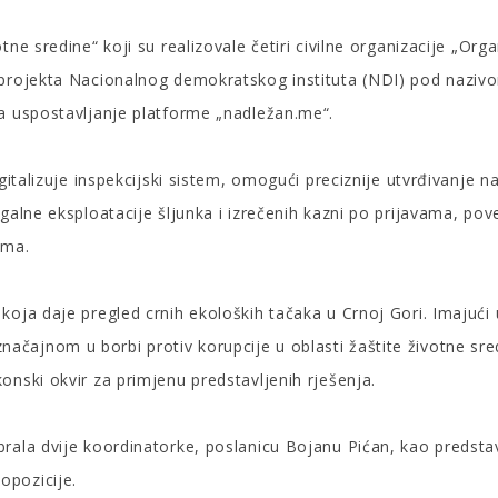
tne sredine“ koji su realizovale četiri civilne organizacije „O
 projekta Nacionalnog demokratskog instituta (NDI) pod nazivo
za uspostavljanje platforme „nadležan.me“.
igitalizuje inspekcijski sistem, omogući preciznije utvrđivanje 
egalne eksploatacije šljunka i izrečenih kazni po prijavama, p
ama.
oja daje pregled crnih ekoloških tačaka u Crnoj Gori. Imajući u 
 je značajnom u borbi protiv korupcije u oblasti žaštite životne 
onski okvir za primjenu predstavljenih rješenja.
brala dvije koordinatorke, poslanicu Bojanu Pićan, kao predsta
opozicije.