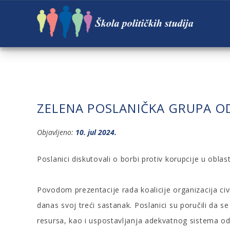
ZELENA POSLANIČKA GRUPA O
Objavljeno:
10. jul 2024.
Poslanici diskutovali o borbi protiv korupcije u oblas
Povodom prezentacije rada koalicije organizacija civ
danas svoj treći sastanak. Poslanici su poručili da 
resursa, kao i uspostavljanja adekvatnog sistema o