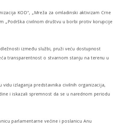
rganizacija KOD“, „Mreža za omladinski aktivizam Crne
m „Podrška civilnom društvu u borbi protiv korupcije
nadležnosti između službi, pruži veću dostupnost
oveća transparentnost o stvarnom stanju na terenu u
vidu izlaganja predstavnika civilnih organizacija,
sredine i iskazali spremnost da se u narednom periodu
vnicu parlamentarne većine i poslanicu Anu