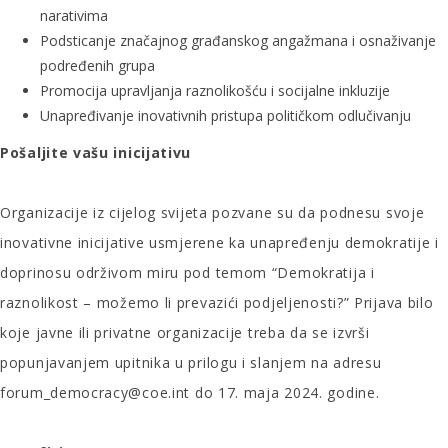
narativima
Podsticanje značajnog građanskog angažmana i osnaživanje
podređenih grupa
Promocija upravljanja raznolikošću i socijalne inkluzije
Unapređivanje inovativnih pristupa političkom odlučivanju
Pošaljite vašu inicijativu
Organizacije iz cijelog svijeta pozvane su da podnesu svoje
inovativne inicijative usmjerene ka unapređenju demokratije i
doprinosu održivom miru pod temom “Demokratija i
raznolikost – možemo li prevazići podjeljenosti?” Prijava bilo
koje javne ili privatne organizacije treba da se izvrši
popunjavanjem upitnika u prilogu i slanjem na adresu
forum_democracy@coe.int
do 17. maja 2024. godine.